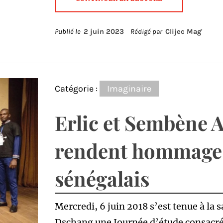
Publié le
2 juin 2023
Rédigé par
Clijec Mag'
Catégorie :
Imaginaire
Erlic et Sembène A
rendent hommage à
sénégalais
Mercredi, 6 juin 2018 s’est tenue à la s
Dschang une Journée d’étude consacrée 