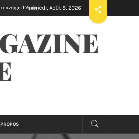
samedi, Août 8, 2026
d’Ambroise Kom
Ama Ata Aidoo : une écrivaine a
Il y a 3 ans
AGAZINE
E
 PROPOS