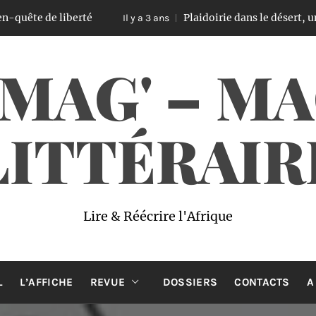
iberté
Plaidoirie dans le désert, un ouvrage 
Il y a 3 ans
 MAG' – M
LITTÉRAIR
Lire & Réécrire l'Afrique
L
L’AFFICHE
REVUE
DOSSIERS
CONTACTS
A