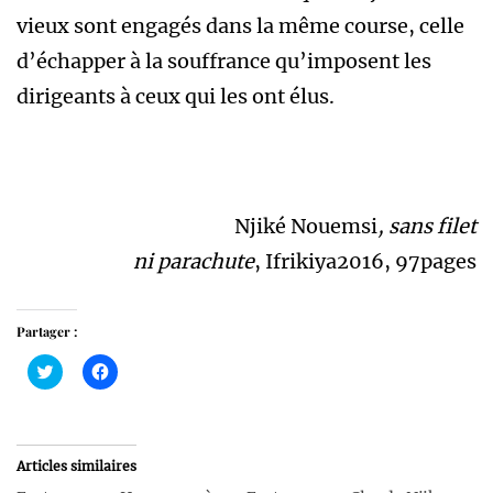
vieux sont engagés dans la même course, celle
d’échapper à la souffrance qu’imposent les
dirigeants à ceux qui les ont élus.
Njiké Nouemsi
, sans filet
ni parachute
, Ifrikiya2016, 97pages
Partager :
Cliquez
Cliquez
pour
pour
partager
partager
sur
sur
Twitter(ouvre
Facebook(ouvre
dans
dans
une
une
Articles similaires
nouvelle
nouvelle
fenêtre)
fenêtre)