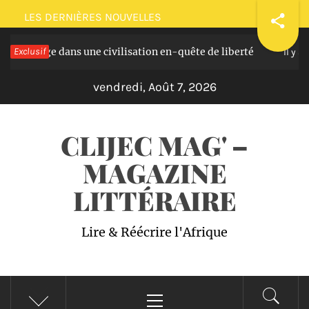
Passer
LES DERNIÈRES NOUVELLES
au
: voyage dans une civilisation en-quête de liberté
Exclusif
contenu
Il y a 3 a
vendredi, Août 7, 2026
CLIJEC MAG' –
MAGAZINE
LITTÉRAIRE
Lire & Réécrire l'Afrique
Menu
principal