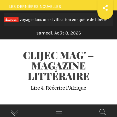
Passer
LES DERNIÈRES NOUVELLES
au
 masques: voyage dans une civilisation en-quête de liberté
Exclusif
contenu
samedi, Août 8, 2026
CLIJEC MAG' –
MAGAZINE
LITTÉRAIRE
Lire & Réécrire l'Afrique
Menu
principal