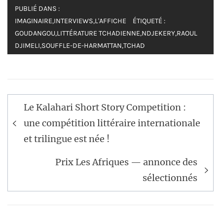
PUBLIÉ DANS :
IMAGINAIRE
,
INTERVIEWS
,
L'AFFICHE
ÉTIQUETÉ :
GOUDANGOU
,
LITTÉRATURE TCHADIENNE
,
NDJEKERY
,
RAOUL
DJIMELI
,
SOUFFLE-DE-HARMATTAN
,
TCHAD
Navigation
Le Kalahari Short Story Competition :
de
une compétition littéraire internationale
l’article
et trilingue est née !
Prix Les Afriques — annonce des
sélectionnés