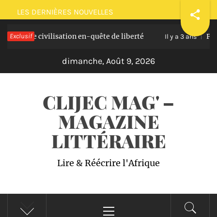
Passer
LES DERNIÈRES NOUVELLES
au
e civilisation en-quête de liberté
Exclusif
Plaidoirie 
contenu
Il y a 3 ans
dimanche, Août 9, 2026
CLIJEC MAG' –
MAGAZINE
LITTÉRAIRE
Lire & Réécrire l'Afrique
Menu
principal