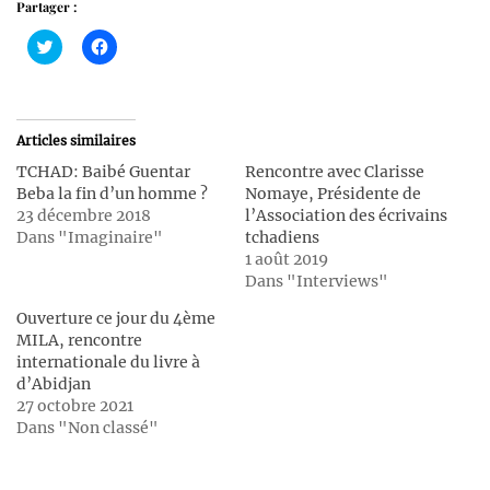
Partager :
Cliquez
Cliquez
pour
pour
partager
partager
sur
sur
Twitter(ouvre
Facebook(ouvre
dans
dans
une
une
Articles similaires
nouvelle
nouvelle
fenêtre)
fenêtre)
TCHAD: Baibé Guentar
Rencontre avec Clarisse
Beba la fin d’un homme ?
Nomaye, Présidente de
23 décembre 2018
l’Association des écrivains
Dans "Imaginaire"
tchadiens
1 août 2019
Dans "Interviews"
Ouverture ce jour du 4ème
MILA, rencontre
internationale du livre à
d’Abidjan
27 octobre 2021
Dans "Non classé"