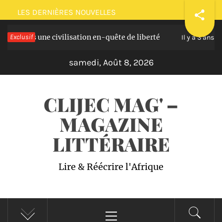
Passer
LES DERNIÈRES NOUVELLES
au
 une civilisation en-quête de liberté
Exclusif
Plaidoir
contenu
Il y a 3 ans
samedi, Août 8, 2026
CLIJEC MAG' –
MAGAZINE
LITTÉRAIRE
Lire & Réécrire l'Afrique
Menu
principal