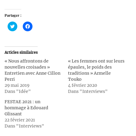
Partager :
Cliquez
Cliquez
pour
pour
partager
partager
sur
sur
Twitter(ouvre
Facebook(ouvre
dans
dans
une
une
Articles similaires
nouvelle
nouvelle
fenêtre)
fenêtre)
« Nous affrontons de
« Les femmes ont sur leurs
nouvelles croisades »
épaules, le poids des
Entretien avec Anne Cillon
traditions » Armelle
Perri
Touko
29 mai 2019
4 février 2020
Dans "Idée"
Dans "Interviews"
FESTAE 2021 : un
hommage à Edouard
Glissant
22 février 2021
Dans "Interviews"