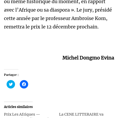
ou même historique du moment, en rapport
avec l’Afrique ou sa diaspora ». Le jury, présidé
cette année par le professeur Ambroise Kom,
remettra le prix le 12 décembre prochain.
Michel Dongmo Evina
Partager :
Cliquez
Cliquez
pour
pour
partager
partager
sur
sur
Twitter(ouvre
Facebook(ouvre
dans
dans
une
une
Articles similaires
nouvelle
nouvelle
fenêtre)
fenêtre)
Prix Les Afriques —
La CENE LITTERAIRE va