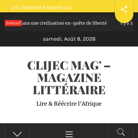
Passer
LES DERNIÈRES NOUVELLES
au
dans une civilisation en-quête de liberté
Exclusif
Plai
contenu
Il y a 3 ans
samedi, Août 8, 2026
CLIJEC MAG' –
MAGAZINE
LITTÉRAIRE
Lire & Réécrire l'Afrique
Menu
principal