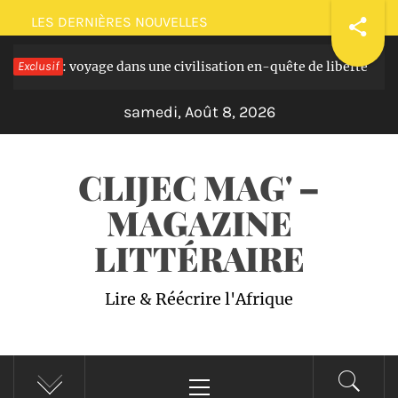
Passer
LES DERNIÈRES NOUVELLES
au
 masques: voyage dans une civilisation en-quête de liberté
Exclusif
contenu
samedi, Août 8, 2026
CLIJEC MAG' –
MAGAZINE
LITTÉRAIRE
Lire & Réécrire l'Afrique
Menu
principal