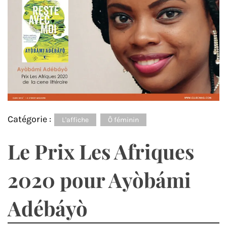
Catégorie :
L'affiche
Ô féminin
Le Prix Les Afriques
2020 pour Ayòbámi
Adébáyò