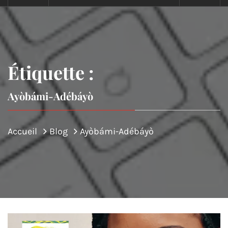
Étiquette :
Ayòbámi-Adébáyò
Accueil
Blog
Ayòbámi-Adébáyò