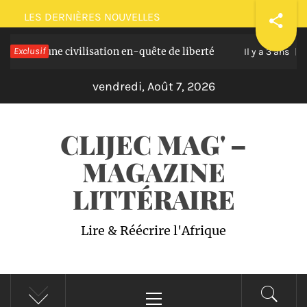
Passer
LES DERNIÈRES NOUVELLES
au
s une civilisation en-quête de liberté
Exclusif
Plaidoi
contenu
Il y a 3 ans
vendredi, Août 7, 2026
CLIJEC MAG' –
MAGAZINE
LITTÉRAIRE
Lire & Réécrire l'Afrique
Menu
principal