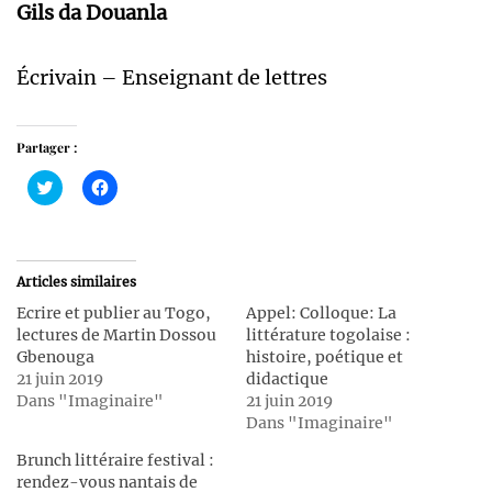
Gils da Douanla
Écrivain – Enseignant de lettres
Partager :
Cliquez
Cliquez
pour
pour
partager
partager
sur
sur
Twitter(ouvre
Facebook(ouvre
dans
dans
une
une
Articles similaires
nouvelle
nouvelle
fenêtre)
fenêtre)
Ecrire et publier au Togo,
Appel: Colloque: La
lectures de Martin Dossou
littérature togolaise :
Gbenouga
histoire, poétique et
21 juin 2019
didactique
Dans "Imaginaire"
21 juin 2019
Dans "Imaginaire"
Brunch littéraire festival :
rendez-vous nantais de