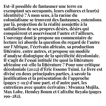
Est-il possible de fantasmer une terre en
exemptant ses occupants, leurs cultures et leur(s)
identité(s) ? À mon sens, à la racine du
colonialisme se trouvent des fantasmes, entendons
par là, projection de la réalité assujettie à la
satisfaction de ses propres désirs, désirs qui
conquièrent et asservissent l’autre et l’ailleurs.
L’ouvrage dont je propose un commentaire de
lecture ici aborde la question du regard de l’autre
sur l’Afrique, l’écrivain africain, sa production
littéraire, entre autres, et propose un modèle
d’analyse dialogique de la spécificité décoloniale.
Il s’agit de l’essai intitulé
De quoi la littérature
africaine est-elle la littérature ? Pour une critique
décoloniale
(2022) d’Éric Essono Tsimi. Le livre est
divisé en deux principales parties, à savoir la
justification et la présentation de l’approche
(pages 7-193) d’une part, et d’autre part, les
entretiens avec quatre écrivains : Mwanza Mujila,
Max Lobe, Hemley Boum et Calixthe Beyala (pages
199-282).