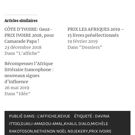
partager
partager
sur
sur
Twitter(ouvre
Facebook(ouvre
dans
dans
une
une
Articles similaires
nouvelle
nouvelle
fenêtre)
fenêtre)
CÔTE D’IVOIRE: Gauz-
PRIX LES AFRIQUES 2019 –
PRIX IVOIRE 2018, pour
15 livres présélectionnés
Camarade Papa !
19 février 2019
23 décembre 2018
Dans "Dossiers"
Dans "L'affiche"
Récompenser l’Afrique
littéraire francophone :
nouveaux signes
d’influence
26 mai 2019
Dans "Idée"
PUBLIÉ DANS :
L'AFFICHE
,
REVUE
ÉTIQUETÉ :
DAVINA
ITTOO
,
DJAILI-AMADOU-AMAL
,
KHALIL DIALO
,
MICHÈLE
RAKOTOSON
,
NETHENON NOËL NDJEKERY
,
PRIX IVOIRE