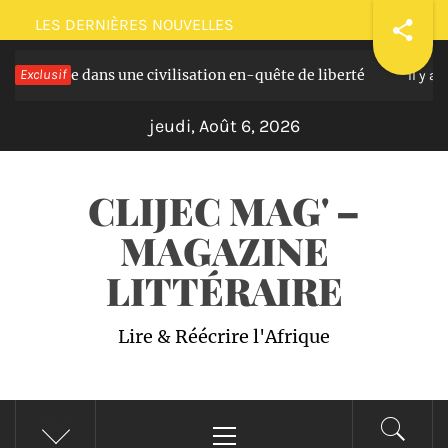
Passer
LES DERNIÈRES NOUVELLES
au
 voyage dans une civilisation en-quête de liberté
Exclusif
contenu
Il y a 3 an
jeudi, Août 6, 2026
CLIJEC MAG' –
MAGAZINE
LITTÉRAIRE
Lire & Réécrire l'Afrique
Menu
principal