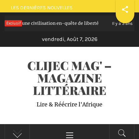
Passer
LES DERNIÈRES NOUVELLES
au
une civilisation en-quête de liberté
Exclusif
Plaidoiri
contenu
Il y a 3 ans
vendredi, Août 7, 2026
CLIJEC MAG' –
MAGAZINE
LITTÉRAIRE
Lire & Réécrire l'Afrique
Menu
principal