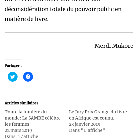
déconsidération totale du pouvoir public en
matière de livre.
Merdi Mukore
Partager :
Cliquez
Cliquez
pour
pour
partager
partager
sur
sur
Twitter(ouvre
Facebook(ouvre
dans
dans
une
une
Articles similaires
nouvelle
nouvelle
fenêtre)
fenêtre)
Toute la lumière du
Le Jury Prix Orange du livre
monde: La SAMBE célèbre
en Afrique est connu.
les femmes
23 janvier 2019
22 mars 2019
Dans "L'affiche"
Dans "L'affiche"