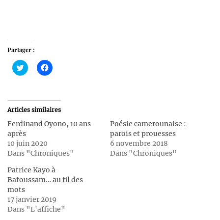
Partager :
Cliquez
Cliquez
pour
pour
partager
partager
sur
sur
Twitter(ouvre
Facebook(ouvre
dans
dans
une
une
Articles similaires
nouvelle
nouvelle
fenêtre)
fenêtre)
Ferdinand Oyono, 10 ans
Poésie camerounaise :
après
parois et prouesses
10 juin 2020
6 novembre 2018
Dans "Chroniques"
Dans "Chroniques"
Patrice Kayo à
Bafoussam… au fil des
mots
17 janvier 2019
Dans "L'affiche"