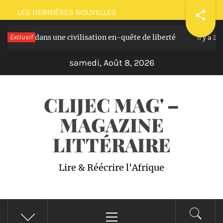
Passer
LES DERNIÈRES NOUVELLES
au
 dans une civilisation en-quête de liberté
Exclusif
Pla
contenu
Il y a 3 ans
samedi, Août 8, 2026
CLIJEC MAG' –
MAGAZINE
LITTÉRAIRE
Lire & Réécrire l'Afrique
Menu
principal