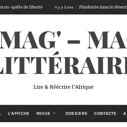
e liberté
Plaidoirie dans le désert, un ouvrag
Il y a 3 ans
 MAG' – M
LITTÉRAIR
Lire & Réécrire l'Afrique
L
L’AFFICHE
REVUE
DOSSIERS
CONTACTS
A