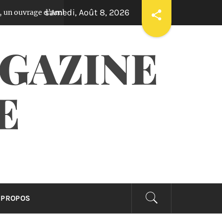
samedi, Août 8, 2026
e d’Ambroise Kom
Ama Ata Aidoo : une écrivaine
Il y a 3 ans
AGAZINE
E
 PROPOS