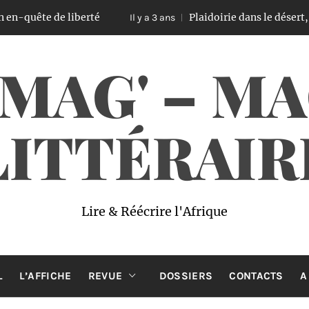
de liberté
Plaidoirie dans le désert, un ouvra
Il y a 3 ans
 MAG' – M
LITTÉRAIR
Lire & Réécrire l'Afrique
L
L’AFFICHE
REVUE
DOSSIERS
CONTACTS
A