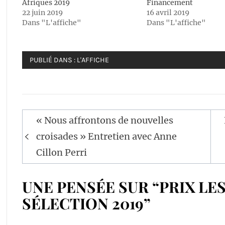
Afriques 2019
Financement
22 juin 2019
16 avril 2019
Dans "L'affiche"
Dans "L'affiche"
PUBLIÉ DANS :
L'AFFICHE
Navigation
« Nous affrontons de nouvelles
de
croisades » Entretien avec Anne
l’article
Cillon Perri
UNE PENSÉE SUR “PRIX LES
SÉLECTION 2019”