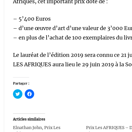
Afriques, cet important prix doté de :
– 5’400 Euros
– d’une œuvre d’art d’une valeur de 3’000 Eu
– en plus de l’achat de 100 exemplaires du liv
Le lauréat de l’édition 2019 sera connu ce 21 j
LES AFRIQUES aura lieu le 29 juin 2019 à la So
Partager :
Cliquez
Cliquez
pour
pour
partager
partager
sur
sur
Twitter(ouvre
Facebook(ouvre
dans
dans
une
une
Articles similaires
nouvelle
nouvelle
fenêtre)
fenêtre)
Elnathan John, Prix Les
Prix Les AFRIQUES – 