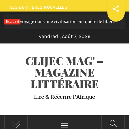
Passer
LES DERNIÈRES NOUVELLES
au
masques: voyage dans une civilisation en-quête de liberté
Exclusif
contenu
I
vendredi, Août 7, 2026
CLIJEC MAG' –
MAGAZINE
LITTÉRAIRE
Lire & Réécrire l'Afrique
Menu
principal