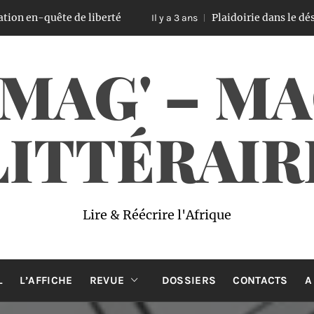
quête de liberté
Plaidoirie dans le désert, u
Il y a 3 ans
 MAG' – M
LITTÉRAIR
Lire & Réécrire l'Afrique
L
L’AFFICHE
REVUE
DOSSIERS
CONTACTS
A