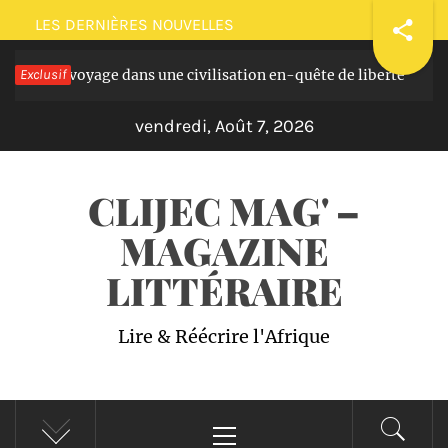
Passer
LES DERNIÈRES NOUVELLES
au
asques: voyage dans une civilisation en-quête de liberté
Exclusif
contenu
Il
vendredi, Août 7, 2026
CLIJEC MAG' –
MAGAZINE
LITTÉRAIRE
Lire & Réécrire l'Afrique
Menu
principal