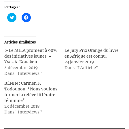
Partager :
Cliquez
Cliquez
pour
pour
partager
partager
sur
sur
Twitter(ouvre
Facebook(ouvre
dans
dans
une
une
Articles similaires
nouvelle
nouvelle
fenêtre)
fenêtre)
» Le MILA promeut à 90%
Le Jury Prix Orange du livre
des initiatives jeunes »
en Afrique est connu.
Yves A. Kouakou
23 janvier 2019
4 décembre 2019
Dans "L'affiche"
Dans "Interviews"
BÉNIN : Carmen F.
Todounou ‘‘ Nous voulons
former la relève littéraire
féminine’’
23 décembre 2018
Dans "Interviews"