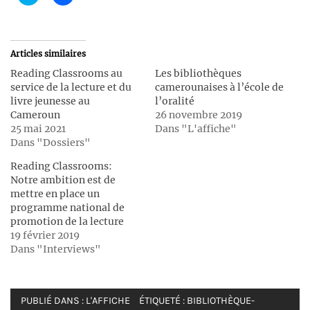
pour
pour
partager
partager
sur
sur
Twitter(ouvre
Facebook(ouvre
dans
dans
une
une
Articles similaires
nouvelle
nouvelle
fenêtre)
fenêtre)
Reading Classrooms au
Les bibliothèques
service de la lecture et du
camerounaises à l’école de
livre jeunesse au
l’oralité
Cameroun
26 novembre 2019
25 mai 2021
Dans "L'affiche"
Dans "Dossiers"
Reading Classrooms:
Notre ambition est de
mettre en place un
programme national de
promotion de la lecture
19 février 2019
Dans "Interviews"
PUBLIÉ DANS :
L'AFFICHE
ÉTIQUETÉ :
BIBLIOTHÈQUE-