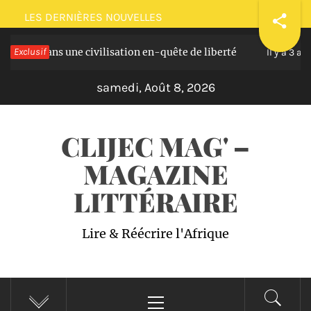
Passer
LES DERNIÈRES NOUVELLES
au
s une civilisation en-quête de liberté
Exclusif
Plaidoi
contenu
Il y a 3 ans
samedi, Août 8, 2026
CLIJEC MAG' –
MAGAZINE
LITTÉRAIRE
Lire & Réécrire l'Afrique
Menu
principal