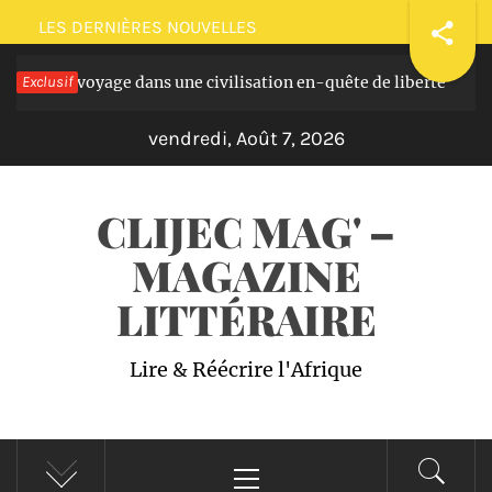
Passer
LES DERNIÈRES NOUVELLES
au
masques: voyage dans une civilisation en-quête de liberté
Exclusif
contenu
I
vendredi, Août 7, 2026
CLIJEC MAG' –
MAGAZINE
LITTÉRAIRE
Lire & Réécrire l'Afrique
Menu
principal