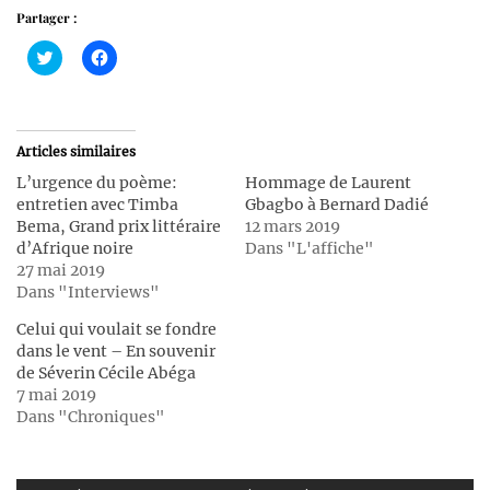
Partager :
Cliquez
Cliquez
pour
pour
partager
partager
sur
sur
Twitter(ouvre
Facebook(ouvre
dans
dans
une
une
Articles similaires
nouvelle
nouvelle
fenêtre)
fenêtre)
L’urgence du poème:
Hommage de Laurent
entretien avec Timba
Gbagbo à Bernard Dadié
Bema, Grand prix littéraire
12 mars 2019
d’Afrique noire
Dans "L'affiche"
27 mai 2019
Dans "Interviews"
Celui qui voulait se fondre
dans le vent – En souvenir
de Séverin Cécile Abéga
7 mai 2019
Dans "Chroniques"