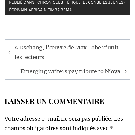
PUBLIÉ DANS :
CHRONIQUES
ÉTIQUETÉ :
CONSEILS
,
JEUNES-
ÉCRIVAIN-AFRICAIN
,
TIMBA BEMA
Navigation
A Dschang, l’œuvre de Max Lobe réunit
de
les lecteurs
l’article
Emerging writers pay tribute to Njoya
LAISSER UN COMMENTAIRE
Votre adresse e-mail ne sera pas publiée.
Les
champs obligatoires sont indiqués avec
*