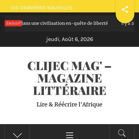
Passer
LES DERNIÈRES NOUVELLES
au
 dans une civilisation en-quête de liberté
Exclusif
Pla
contenu
Il y a 3 ans
jeudi, Août 6, 2026
CLIJEC MAG' –
MAGAZINE
LITTÉRAIRE
Lire & Réécrire l'Afrique
Menu
principal