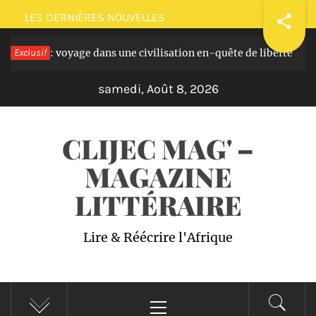
Passer
LES DERNIÈRES NOUVELLES
au
 masques: voyage dans une civilisation en-quête de liberté
Exclusif
contenu
samedi, Août 8, 2026
CLIJEC MAG' –
MAGAZINE
LITTÉRAIRE
Lire & Réécrire l'Afrique
Menu
principal