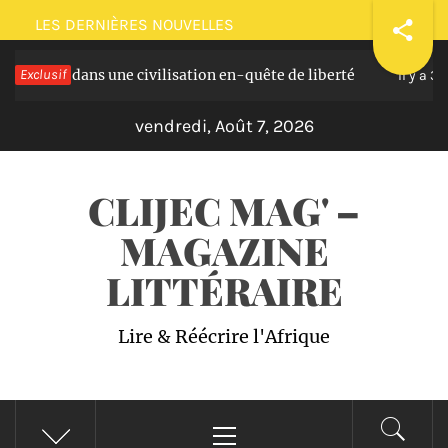
Passer
LES DERNIÈRES NOUVELLES
au
e dans une civilisation en-quête de liberté
Exclusif
Pla
contenu
Il y a 3 ans
vendredi, Août 7, 2026
CLIJEC MAG' –
MAGAZINE
LITTÉRAIRE
Lire & Réécrire l'Afrique
Menu
principal