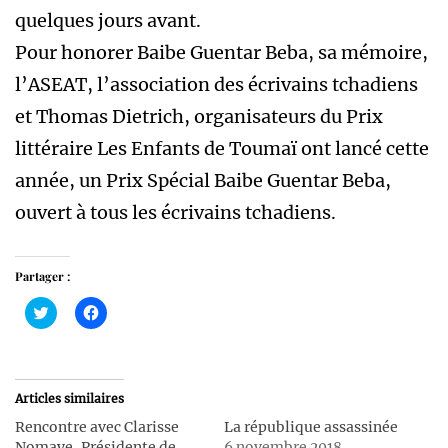
quelques jours avant.
Pour honorer Baibe Guentar Beba, sa mémoire,
l’ASEAT, l’association des écrivains tchadiens
et Thomas Dietrich, organisateurs du Prix
littéraire Les Enfants de Toumaï ont lancé cette
année, un Prix Spécial Baibe Guentar Beba,
ouvert à tous les écrivains tchadiens.
Partager :
Cliquez
Cliquez
pour
pour
partager
partager
sur
sur
Twitter(ouvre
Facebook(ouvre
dans
dans
une
une
Articles similaires
nouvelle
nouvelle
fenêtre)
fenêtre)
Rencontre avec Clarisse
La république assassinée
Nomaye, Présidente de
6 novembre 2018