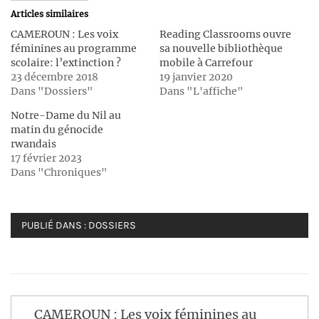
une
une
Articles similaires
nouvelle
nouvelle
fenêtre)
fenêtre)
CAMEROUN : Les voix
Reading Classrooms ouvre
féminines au programme
sa nouvelle bibliothèque
scolaire: l’extinction ?
mobile à Carrefour
23 décembre 2018
19 janvier 2020
Dans "Dossiers"
Dans "L'affiche"
Notre-Dame du Nil au
matin du génocide
rwandais
17 février 2023
Dans "Chroniques"
PUBLIÉ DANS :
DOSSIERS
Navigation
CAMEROUN : Les voix féminines au