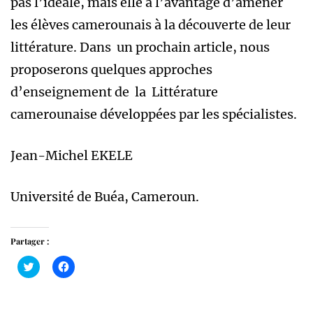
pas l’idéale, mais elle a l’avantage d’amener
les élèves camerounais à la découverte de leur
littérature. Dans un prochain article, nous
proposerons quelques approches
d’enseignement de la Littérature
camerounaise développées par les spécialistes.
Jean-Michel EKELE
Université de Buéa, Cameroun.
Partager :
Cliquez
Cliquez
pour
pour
partager
partager
sur
sur
Twitter(ouvre
Facebook(ouvre
dans
dans