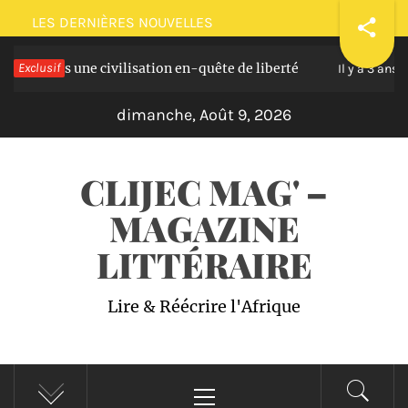
Passer
LES DERNIÈRES NOUVELLES
au
s une civilisation en-quête de liberté
Exclusif
Plaidoi
contenu
Il y a 3 ans
dimanche, Août 9, 2026
CLIJEC MAG' –
MAGAZINE
LITTÉRAIRE
Lire & Réécrire l'Afrique
Menu
principal