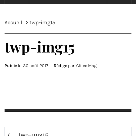
Accueil
twp-img15
twp-img15
Publié le
30 août 2017
Rédigé par
Clijec Mag'
Navigation
twp-img15