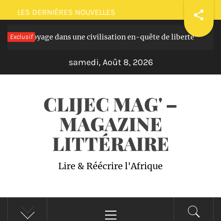
Passer
LES DERNIÈRES NOUVELLES
au
asques: voyage dans une civilisation en-quête de liberté
Exclusif
contenu
Il 
samedi, Août 8, 2026
CLIJEC MAG' –
MAGAZINE
LITTÉRAIRE
Lire & Réécrire l'Afrique
Menu
principal