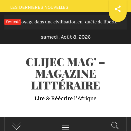
Passer
LES DERNIÈRES NOUVELLES
au
asques: voyage dans une civilisation en-quête de liberté
Exclusif
contenu
Il
samedi, Août 8, 2026
CLIJEC MAG' –
MAGAZINE
LITTÉRAIRE
Lire & Réécrire l'Afrique
Menu
principal