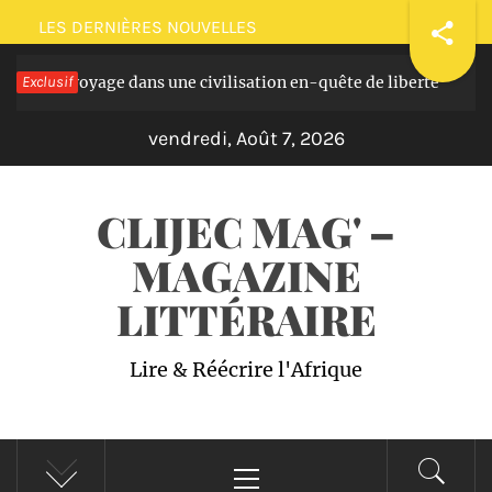
Passer
LES DERNIÈRES NOUVELLES
au
asques: voyage dans une civilisation en-quête de liberté
Exclusif
contenu
Il 
vendredi, Août 7, 2026
CLIJEC MAG' –
MAGAZINE
LITTÉRAIRE
Lire & Réécrire l'Afrique
Menu
principal