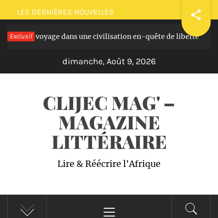
Passer
LES DERNIÈRES NOUVELLES
au
masques: voyage dans une civilisation en-quête de liberté
Exclusif
contenu
I
dimanche, Août 9, 2026
CLIJEC MAG' –
MAGAZINE
LITTÉRAIRE
Lire & Réécrire l'Afrique
Menu
principal