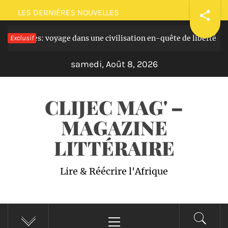
Passer
LES DERNIÈRES NOUVELLES
au
es masques: voyage dans une civilisation en-quête de liberté
Exclusif
contenu
samedi, Août 8, 2026
CLIJEC MAG' –
MAGAZINE
LITTÉRAIRE
Lire & Réécrire l'Afrique
Menu
principal