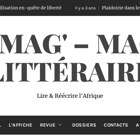
sation en-quête de liberté
Plaidoirie dans le 
Il y a 3 ans
 MAG' – M
LITTÉRAIR
Lire & Réécrire l'Afrique
L
L’AFFICHE
REVUE
DOSSIERS
CONTACTS
A