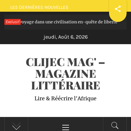
Passer
LES DERNIÈRES NOUVELLES
au
asques: voyage dans une civilisation en-quête de liberté
Exclusif
contenu
Il
jeudi, Août 6, 2026
CLIJEC MAG' –
MAGAZINE
LITTÉRAIRE
Lire & Réécrire l'Afrique
Menu
principal