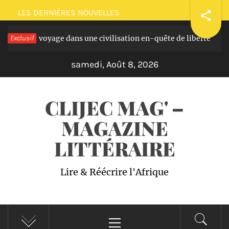
Passer
LES DERNIÈRES NOUVELLES
au
 masques: voyage dans une civilisation en-quête de liberté
Exclusif
contenu
samedi, Août 8, 2026
CLIJEC MAG' –
MAGAZINE
LITTÉRAIRE
Lire & Réécrire l'Afrique
Menu
principal