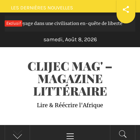
Passer
LES DERNIÈRES NOUVELLES
au
sques: voyage dans une civilisation en-quête de liberté
Exclusif
contenu
Il y
samedi, Août 8, 2026
CLIJEC MAG' –
MAGAZINE
LITTÉRAIRE
Lire & Réécrire l'Afrique
Menu
principal