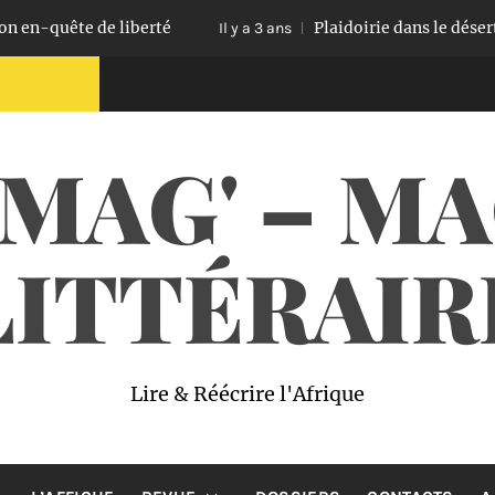
n-quête de liberté
Plaidoirie dans le désert, 
Il y a 3 ans
 MAG' – M
LITTÉRAIR
Lire & Réécrire l'Afrique