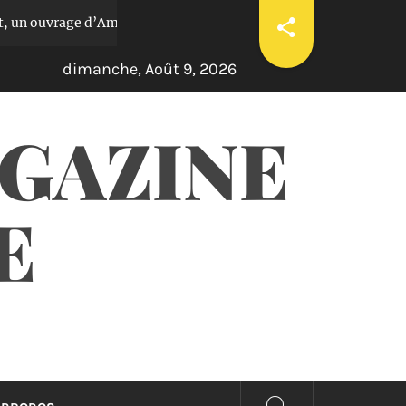
un ouvrage d’Ambroise Kom
Ama Ata Aidoo : une 
Il y a 3 ans
dimanche, Août 9, 2026
AGAZINE
E