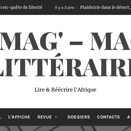
quête de liberté
Plaidoirie dans le désert, un
Il y a 3 ans
 MAG' – M
LITTÉRAIR
Lire & Réécrire l'Afrique
L
L’AFFICHE
REVUE
DOSSIERS
CONTACTS
A