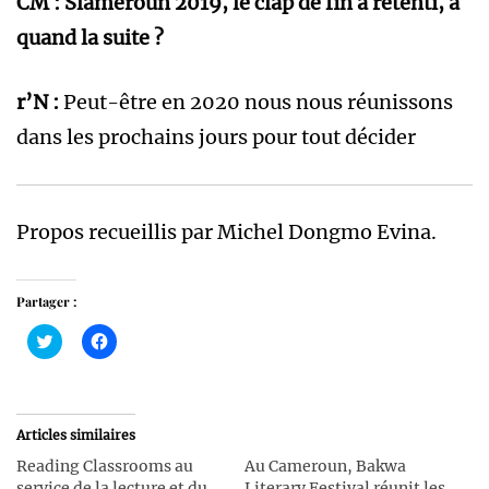
CM : Slameroun 2019, le clap de fin a retenti, à
quand la suite ?
r’N :
Peut-être en 2020 nous nous réunissons
dans les prochains jours pour tout décider
Propos recueillis par Michel Dongmo Evina.
Partager :
Cliquez
Cliquez
pour
pour
partager
partager
sur
sur
Twitter(ouvre
Facebook(ouvre
dans
dans
une
une
Articles similaires
nouvelle
nouvelle
fenêtre)
fenêtre)
Reading Classrooms au
Au Cameroun, Bakwa
service de la lecture et du
Literary Festival réunit les