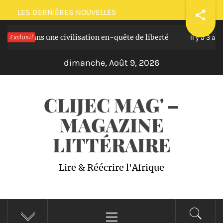
Passer
LES DERNIÈRES NOUVELLES
au
ans une civilisation en-quête de liberté
Exclusif
Plaid
contenu
Il y a 3 ans
dimanche, Août 9, 2026
CLIJEC MAG' –
MAGAZINE
LITTÉRAIRE
Lire & Réécrire l'Afrique
Menu
principal