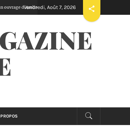
vendredi, Août 7, 2026
 d’Ambroise Kom
Ama Ata Aidoo : une écrivaine 
Il y a 3 ans
AGAZINE
E
 PROPOS