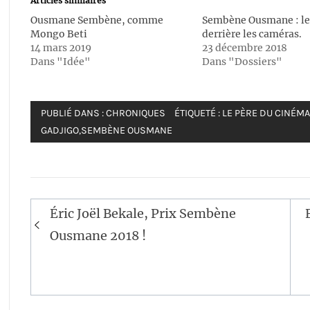
Articles similaires
nouvelle
nouvelle
fenêtre)
fenêtre)
Ousmane Sembène, comme
Sembène Ousmane : le
Mongo Beti
derrière les caméras.
14 mars 2019
23 décembre 2018
Dans "Idée"
Dans "Dossiers"
PUBLIÉ DANS :
CHRONIQUES
ÉTIQUETÉ :
LE PÈRE DU CINÉMA
GADJIGO
,
SEMBÈNE OUSMANE
Navigation
Éric Joël Bekale, Prix Sembène
de
Ousmane 2018 !
l’article