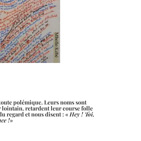
t toute polémique. Leurs noms sont
 lointain, retardent leur course folle
du regard et nous disent : «
Hey ! Toi,
ce !
»