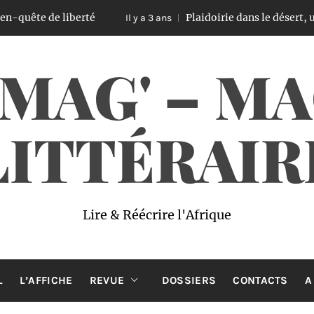
 liberté
Plaidoirie dans le désert, un ouvrage
Il y a 3 ans
 MAG' – M
LITTÉRAIR
Lire & Réécrire l'Afrique
L
L’AFFICHE
REVUE
DOSSIERS
CONTACTS
A