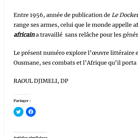
Entre 1956, année de publication de
Le Docker
range ses armes, celui que le monde appelle 
africain
a travaillé sans relâche pour les géné
Le présent numéro explore l’œuvre littérair
Ousmane, ses combats et l’Afrique qu’il porta 
RAOUL DJIMELI, DP
Partager :
Cliquez
Cliquez
pour
pour
partager
partager
sur
sur
Twitter(ouvre
Facebook(ouvre
dans
dans
une
une